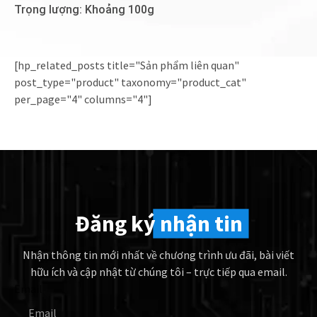
Trọng lượng: Khoảng 100g
[hp_related_posts title="Sản phẩm liên quan"
post_type="product" taxonomy="product_cat"
per_page="4" columns="4"]
Đăng ký
nhận tin
Nhận thông tin mới nhất về chương trình ưu đãi, bài viết
hữu ích và cập nhật từ chúng tôi – trực tiếp qua email.
Email