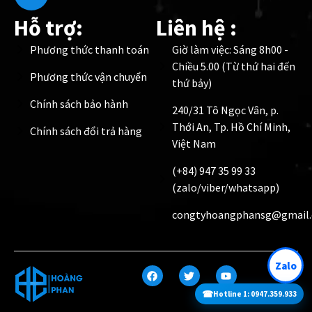
Hỗ trợ:
Liên hệ :
Phương thức thanh toán
Giờ làm việc: Sáng 8h00 -
Chiều 5.00 (Từ thứ hai đến
Phương thức vận chuyển
thứ bảy)
Chính sách bảo hành
240/31 Tô Ngọc Vân, p.
Thới An, Tp. Hồ Chí Minh,
Chính sách đổi trả hàng
Việt Nam
(+84) 947 35 99 33
(zalo/viber/whatsapp)
congtyhoangphansg@gmail
Zalo
☎
Hotline 1: 0947.359.933