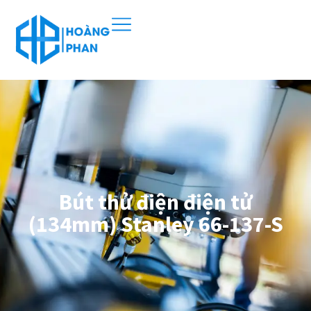
Bút thử điện điện tử
(134mm) Stanley 66-137-S