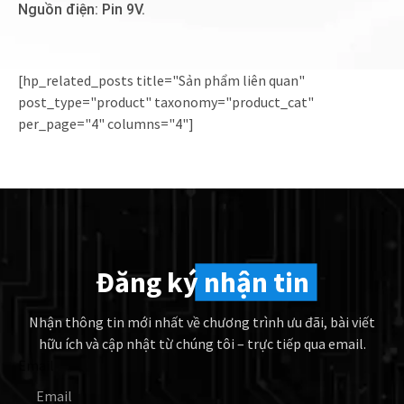
Nguồn điện: Pin 9V.
[hp_related_posts title="Sản phẩm liên quan"
post_type="product" taxonomy="product_cat"
per_page="4" columns="4"]
Đăng ký
nhận tin
Nhận thông tin mới nhất về chương trình ưu đãi, bài viết
hữu ích và cập nhật từ chúng tôi – trực tiếp qua email.
Email