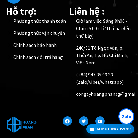
Hỗ trợ:
Liên hệ :
Phương thức thanh toán
Giờ làm việc: Sáng 8h00 -
Chiều 5.00 (Từ thứ hai đến
Phương thức vận chuyển
thứ bảy)
Chính sách bảo hành
240/31 Tô Ngọc Vân, p.
Thới An, Tp. Hồ Chí Minh,
Chính sách đổi trả hàng
Việt Nam
(+84) 947 35 99 33
(zalo/viber/whatsapp)
congtyhoangphansg@gmail
Zalo
☎
Hotline 1: 0947.359.933