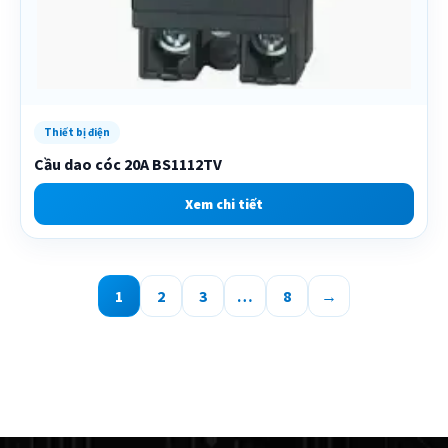
Thiết bị điện
Cầu dao cóc 20A BS1112TV
Xem chi tiết
1
2
3
…
8
→