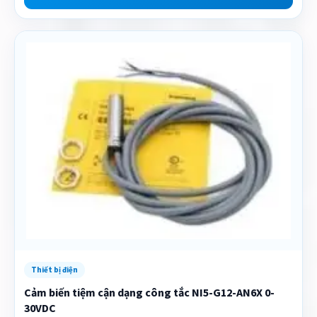
Thiết bị điện
Cảm biến tiệm cận dạng công tắc NI5-G12-AN6X 0-
30VDC