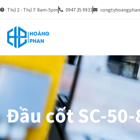
Thứ 2 - Thứ 7: 8am-5pm
0947 35 9933
congtyhoangpha
Đầu cốt SC-50-