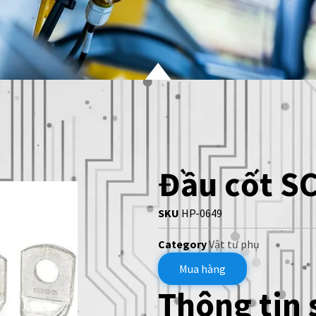
Đầu cốt SC
SKU
HP-0649
Category
Vật tư phụ
Mua hàng
Thông tin