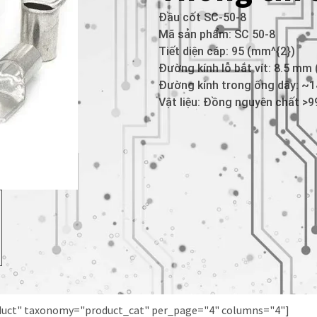
Đầu cốt SC-50-8
Mã sản phẩm: SC 50-8
Tiết diện cáp: 95 (mm^{2})
Đường kính lỗ bắt vít: 8.5 mm
Đường kính trong ống dây: ~
Vật liệu: Đồng nguyên chất >9
oduct" taxonomy="product_cat" per_page="4" columns="4"]