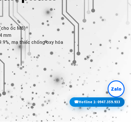
 (cho ốc M8)
14 mm
9.9%, mạ thiếc chống oxy hóa
Zalo
☎
Hotline 1: 0947.359.933