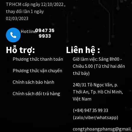
TP.HCM cấp ngày 12/10/2022 ,
thay đổi lần 1 ngày
02/03/2023
0947 35
Hotline:
9933
Hỗ trợ:
Liên hệ :
Phương thức thanh toán
Giờ làm việc: Sáng 8h00 -
Chiều 5.00 (Từ thứ hai đến
Phương thức vận chuyển
thứ bảy)
Chính sách bảo hành
240/31 Tô Ngọc Vân, p.
Thới An, Tp. Hồ Chí Minh,
Chính sách đổi trả hàng
Việt Nam
(+84) 947 35 99 33
(zalo/viber/whatsapp)
congtyhoangphansg@gmail