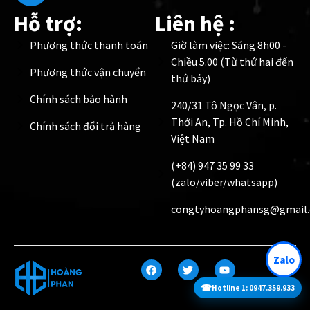
Hỗ trợ:
Liên hệ :
Phương thức thanh toán
Giờ làm việc: Sáng 8h00 -
Chiều 5.00 (Từ thứ hai đến
Phương thức vận chuyển
thứ bảy)
Chính sách bảo hành
240/31 Tô Ngọc Vân, p.
Thới An, Tp. Hồ Chí Minh,
Chính sách đổi trả hàng
Việt Nam
(+84) 947 35 99 33
(zalo/viber/whatsapp)
congtyhoangphansg@gmail
Zalo
☎
Hotline 1: 0947.359.933