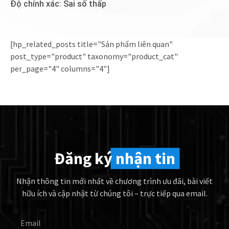
Độ chính xác: Sai số thấp
[hp_related_posts title="Sản phẩm liên quan"
post_type="product" taxonomy="product_cat"
per_page="4" columns="4"]
Đăng ký
nhận tin
Nhận thông tin mới nhất về chương trình ưu đãi, bài viết
hữu ích và cập nhật từ chúng tôi – trực tiếp qua email.
Email