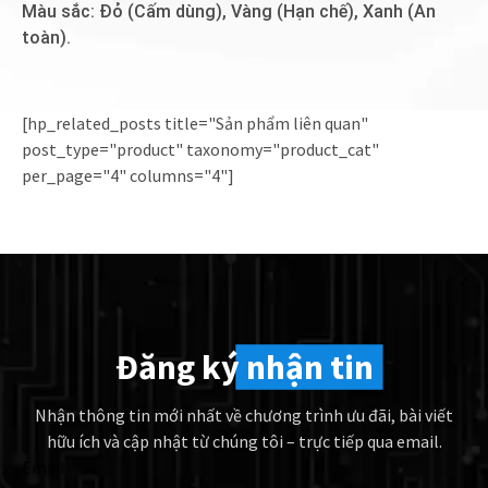
Màu sắc: Đỏ (Cấm dùng), Vàng (Hạn chế), Xanh (An
toàn).
[hp_related_posts title="Sản phẩm liên quan"
post_type="product" taxonomy="product_cat"
per_page="4" columns="4"]
Đăng ký
nhận tin
Nhận thông tin mới nhất về chương trình ưu đãi, bài viết
hữu ích và cập nhật từ chúng tôi – trực tiếp qua email.
Email