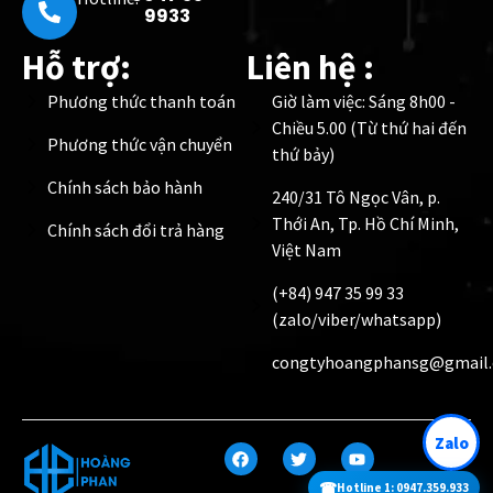
9933
Hỗ trợ:
Liên hệ :
Phương thức thanh toán
Giờ làm việc: Sáng 8h00 -
Chiều 5.00 (Từ thứ hai đến
Phương thức vận chuyển
thứ bảy)
Chính sách bảo hành
240/31 Tô Ngọc Vân, p.
Thới An, Tp. Hồ Chí Minh,
Chính sách đổi trả hàng
Việt Nam
(+84) 947 35 99 33
(zalo/viber/whatsapp)
congtyhoangphansg@gmail
Zalo
☎
Hotline 1: 0947.359.933