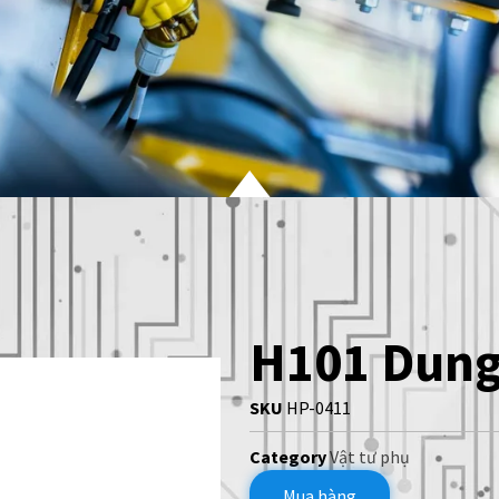
H101 Dung 
SKU
HP-0411
Category
Vật tư phụ
Mua hàng