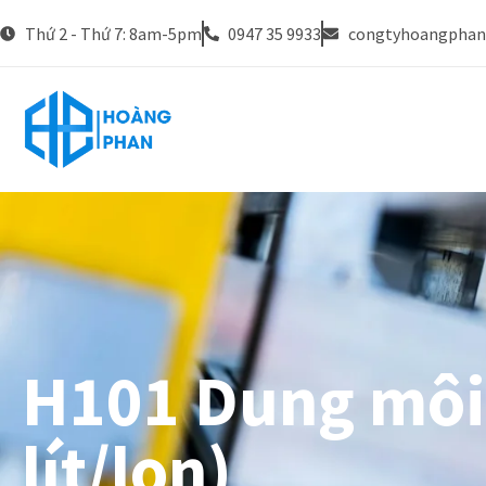
Thứ 2 - Thứ 7: 8am-5pm
0947 35 9933
congtyhoangpha
H101 Dung môi
lít/lon)