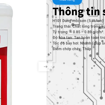
Thông tin
H101 Dung môi sơn (5 lít/lon)
Trạng thái: Chất lỏng trong s
Tỷ trọng: ~ 0.85 – 0.89 g/cm³.
Độ hòa tan: Tan hoàn toàn tro
Tốc độ bay hơi: Nhanh (giúp s
Điểm chớp cháy: Thấp