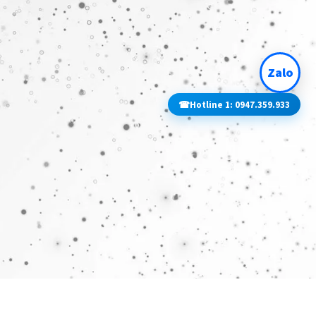
Zalo
☎
Hotline 1: 0947.359.933