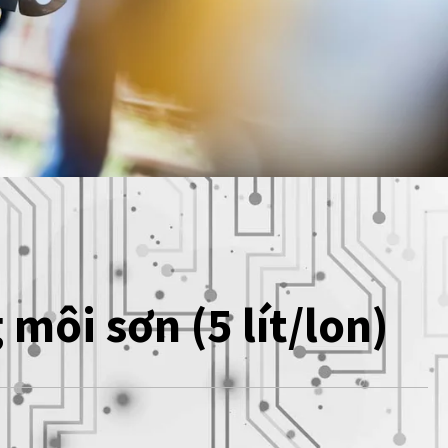
môi sơn (5 lít/lon)