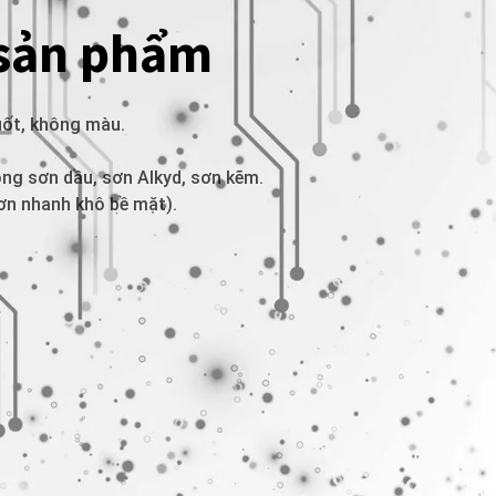
 sản phẩm
uốt, không màu.
ng sơn dầu, sơn Alkyd, sơn kẽm.
ơn nhanh khô bề mặt).