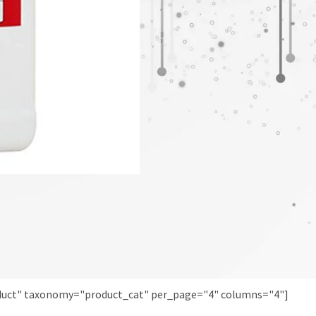
oduct" taxonomy="product_cat" per_page="4" columns="4"]