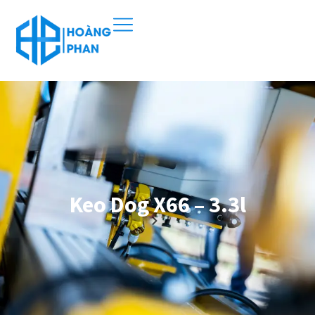
Keo Dog X66 – 3.3l