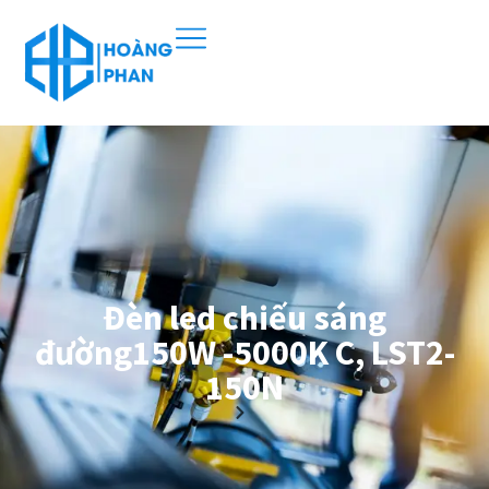
Đèn led chiếu sáng
đường150W -5000K C, LST2-
150N