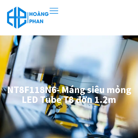
NT8F118N6- Máng siêu mỏng
LED Tube T8 đơn 1.2m