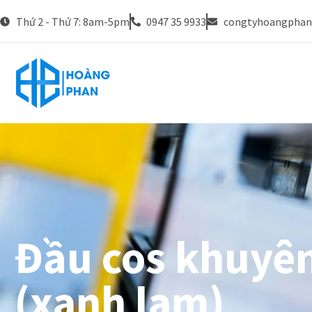
Thứ 2 - Thứ 7: 8am-5pm
0947 35 9933
congtyhoangpha
Đầu cos khuyê
(xanh lam)