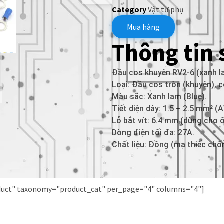
Category
Vật tư phụ
Mua hàng
Thông tin
Đầu cos khuyên RV2-6 (xanh l
Loại: Đầu cos tròn (khuyên), 
Màu sắc: Xanh lam (Blue).
Tiết diện dây: 1.5 – 2.5 mm² 
Lỗ bắt vít: 6.4 mm (dùng cho 
Dòng điện tối đa: 27A.
Chất liệu: Đồng (mạ thiếc chố
oduct" taxonomy="product_cat" per_page="4" columns="4"]