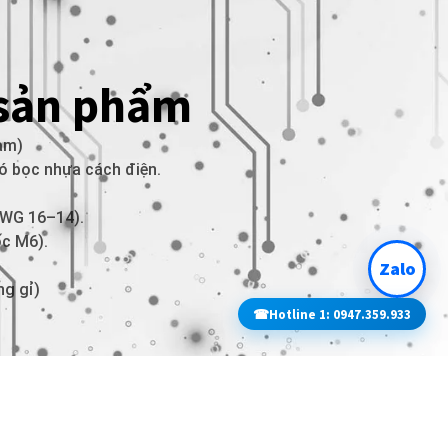
 sản phẩm
am)
có bọc nhựa cách điện.
(AWG 16–14).
ốc M6).
Zalo
ng gỉ)
☎
Hotline 1: 0947.359.933