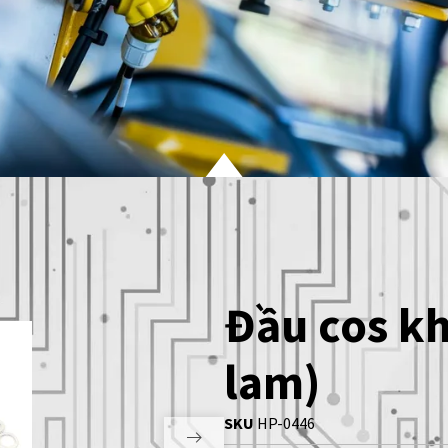
Đầu cos k
lam)
SKU
HP-0446