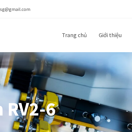
nsg@gmail.com
Trang chủ
Giới thiệu
n RV2-6