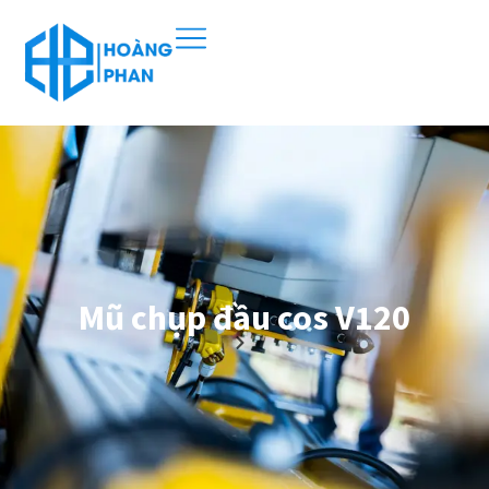
Mũ chụp đầu cos V120