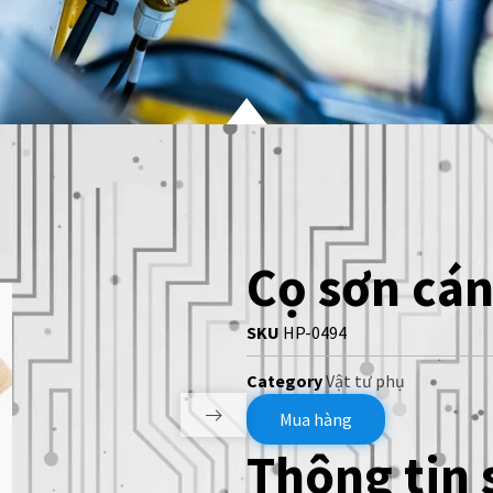
Cọ sơn cán
SKU
HP-0494
Category
Vật tư phụ
Mua hàng
Thông tin