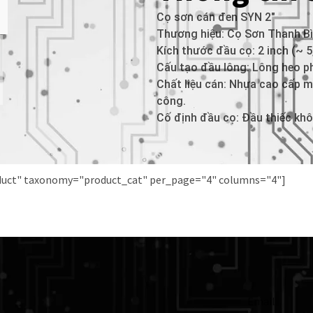
Cọ sơn cán đen SYN 2″
Thương hiệu: Cọ Sơn Thanh Bì
Kích thước đầu cọ: 2 inch (~ 5
Cấu tạo đầu lông: Lông heo ph
Chất liệu cán: Nhựa cao cấp m
công.
Cố định đầu cọ: Đầu thiếc kh
oduct" taxonomy="product_cat" per_page="4" columns="4"]
Email