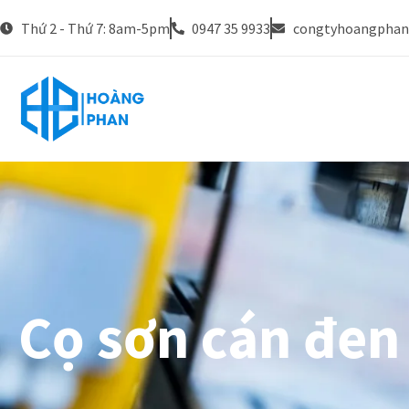
Thứ 2 - Thứ 7: 8am-5pm
0947 35 9933
congtyhoangpha
Cọ sơn cán đen