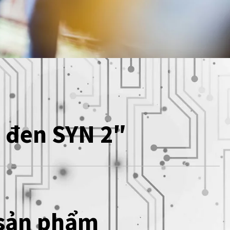
 đen SYN 2″
 sản phẩm