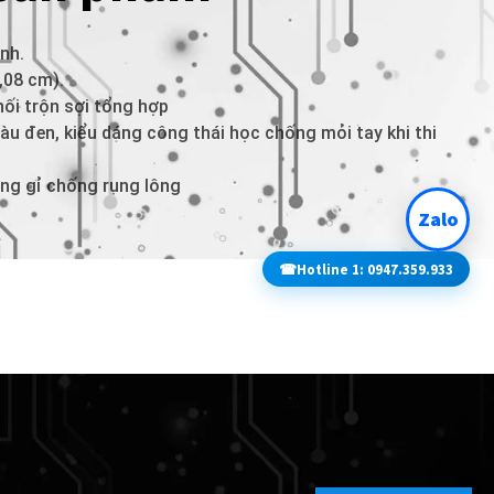
nh.
,08 cm).
ối trộn sợi tổng hợp
àu đen, kiểu dáng công thái học chống mỏi tay khi thi
ông gỉ chống rụng lông
Zalo
☎
Hotline 1: 0947.359.933