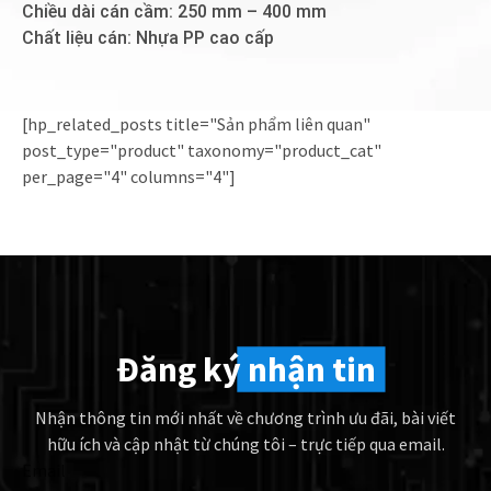
Chiều dài cán cầm: 250 mm – 400 mm
Chất liệu cán: Nhựa PP cao cấp
[hp_related_posts title="Sản phẩm liên quan"
post_type="product" taxonomy="product_cat"
per_page="4" columns="4"]
Đăng ký
nhận tin
Nhận thông tin mới nhất về chương trình ưu đãi, bài viết
hữu ích và cập nhật từ chúng tôi – trực tiếp qua email.
Email