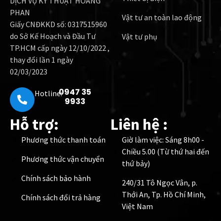
DỊCH VỤ KỸ THUẬT HOÀNG
PHAN
Vật tư an toàn lao động
Giấy CNĐKKD số: 0317515960
do Sở Kế Hoạch và Đầu Tư
Vật tư phụ
TP.HCM cấp ngày 12/10/2022 ,
thay đổi lần 1 ngày
02/03/2023
0947 35
Hotline:
9933
Hỗ trợ:
Liên hệ :
Phương thức thanh toán
Giờ làm việc: Sáng 8h00 -
Chiều 5.00 (Từ thứ hai đến
Phương thức vận chuyển
thứ bảy)
Chính sách bảo hành
240/31 Tô Ngọc Vân, p.
Thới An, Tp. Hồ Chí Minh,
Chính sách đổi trả hàng
Việt Nam