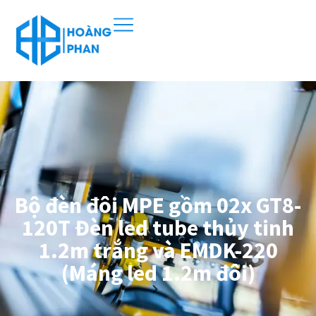
Bộ đèn đôi MPE gồm 02x GT8-
120T Đèn led tube thủy tinh
1.2m trắng và EMDK-220
(Máng led 1.2m đôi)