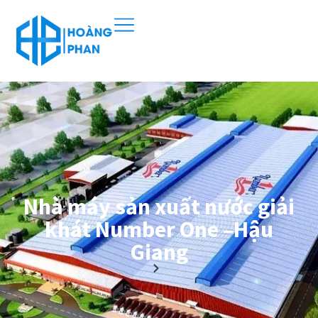
Nhà máy sản xuất nước giải
khát Number One –Hậu
Giang