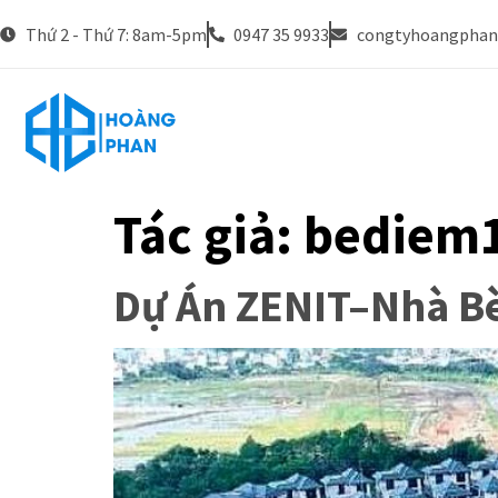
Thứ 2 - Thứ 7: 8am-5pm
0947 35 9933
congtyhoangpha
Tác giả:
bediem
Dự Án ZENIT–Nhà B