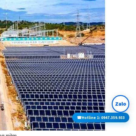
Zalo
☎
Hotline 1: 0947.359.933
đồng mềm