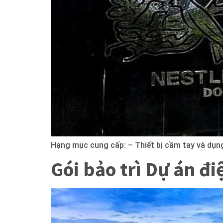
Hạng mục cung cấp: – Thiết bị cầm tay và dụn
Gói bảo trì Dự án đ