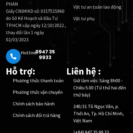
PHAN
Vật tư an toàn lao động
Giấy CNĐKKD số: 0317515960
do Sở Kế Hoạch và Đầu Tư
Vật tư phụ
TP.HCM cấp ngày 12/10/2022 ,
thay đổi lần 1 ngày
02/03/2023
0947 35
Hotline:
9933
Hỗ trợ:
Liên hệ :
Phương thức thanh toán
Giờ làm việc: Sáng 8h00 -
Chiều 5.00 (Từ thứ hai đến
Phương thức vận chuyển
thứ bảy)
Chính sách bảo hành
240/31 Tô Ngọc Vân, p.
Thới An, Tp. Hồ Chí Minh,
Chính sách đổi trả hàng
Việt Nam
(+84) 947 35 99 33