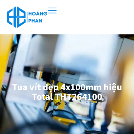
Tua vít dẹp 4x100mm hiệu
Total THT264100