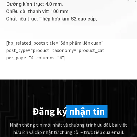
Đường kính trục: 4.0 mm.
Chiều dài thanh vít: 100 mm.
Chất liệu trục: Thép hợp kim S2 cao cấp,
[hp_related_posts title="Sản phẩm liên quan"
post_type="product" taxonomy="product_cat"
per_page="4" columns="4"]
Đăng ký
nhận tin
Nhận thông tin mới nhất về chương trình ưu đãi, bài viết
hữu ích và cập nhật từ chúng tôi – trực tiếp qua email.