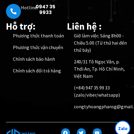
0947 35
Hotline:
9933
Hỗ trợ:
Liên hệ :
Phương thức thanh toán
Giờ làm việc: Sáng 8h00 -
Chiều 5.00 (Từ thứ hai đến
Phương thức vận chuyển
thứ bảy)
Chính sách bảo hành
240/31 Tô Ngọc Vân, p.
Thới An, Tp. Hồ Chí Minh,
Chính sách đổi trả hàng
Việt Nam
(+84) 947 35 99 33
(zalo/viber/whatsapp)
congtyhoangphansg@gmail
Zalo