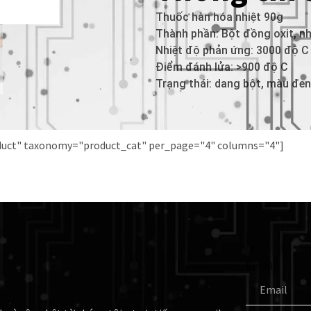
Thuốc hàn hóa nhiệt 90g
Thành phần: Bột đồng oxit, n
Nhiệt độ phản ứng: 3000 độ C
Điểm đánh lửa: >900 độ C
Trạng thái: dang bột, màu đe
oduct" taxonomy="product_cat" per_page="4" columns="4"]
Email