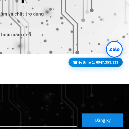
hôm và chất trợ dung
n hoặc xám đen.
Zalo
☎
Hotline 1: 0947.359.933
Đăng ký