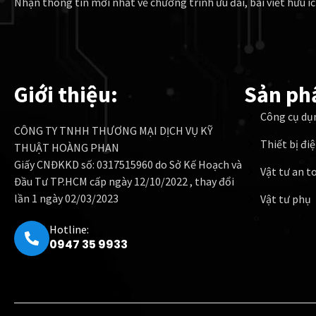
Nhận thông tin mới nhất về chương trình ưu đãi, bài viết hữu íc
Giới thiệu:
Sản ph
Công cụ dụ
CÔNG TY TNHH THƯƠNG MẠI DỊCH VỤ KỸ
Thiết bị đi
THUẬT HOÀNG PHAN
Giấy CNĐKKD số: 0317515960 do Sở Kế Hoạch và
Vật tư an t
Đầu Tư TP.HCM cấp ngày 12/10/2022 , thay đổi
lần 1 ngày 02/03/2023
Vật tư phụ
Hotline:
0947 35 9933