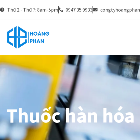
Thứ 2 - Thứ 7: 8am-5pm
0947 35 9933
congtyhoangpha
Thuốc hàn hóa 