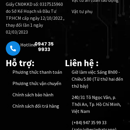
Vật tư an toàn lao động
Giấy CNĐKKD số: 0317515960
do Sở Kế Hoạch và Đầu Tư
Vật tư phụ
TP.HCM cấp ngày 12/10/2022 ,
thay đổi lần 1 ngày
02/03/2023
0947 35
Hotline:
9933
Hỗ trợ:
Liên hệ :
Phương thức thanh toán
Giờ làm việc: Sáng 8h00 -
Chiều 5.00 (Từ thứ hai đến
Phương thức vận chuyển
thứ bảy)
Chính sách bảo hành
240/31 Tô Ngọc Vân, p.
Thới An, Tp. Hồ Chí Minh,
Chính sách đổi trả hàng
Việt Nam
(+84) 947 35 99 33
(zalo/viber/whatsapp)