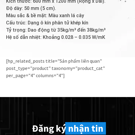
Kích thước: 600 mm x 1200 mm (Rộng x Dài).
Độ dày: 50 mm (5 cm).
Màu sắc & bề mặt: Màu xanh lá cây
Cấu trúc: Dạng ô kín phân tử khép kín
Tỷ trọng: Dao động từ 35kg/m³ đến 38kg/m³
Hệ số dẫn nhiệt: Khoảng 0.028 – 0.035 W/mK
[hp_related_posts title="Sản phẩm liên quan"
post_type="product" taxonomy="product_cat"
per_page="4" columns="4"]
Đăng ký
nhận tin