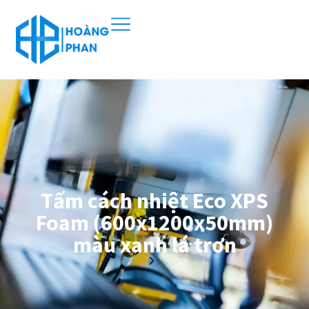
Tấm cách nhiệt Eco XPS
Foam (600x1200x50mm)
màu xanh lá trơn