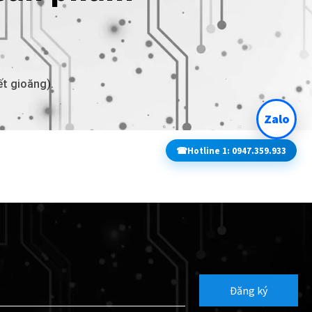
ết gioăng).
Zalo
☎
Hotline 1: 0947.359.933
Đăng ký