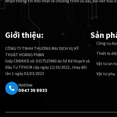
Nhận thông tin mới nhất về chương trình ưu đãi, bài viết hữu íc
Giới thiệu:
Sản ph
Công cụ dụ
CÔNG TY TNHH THƯƠNG MẠI DỊCH VỤ KỸ
Thiết bị đi
THUẬT HOÀNG PHAN
Giấy CNĐKKD số: 0317515960 do Sở Kế Hoạch và
Vật tư an t
Đầu Tư TP.HCM cấp ngày 12/10/2022 , thay đổi
lần 1 ngày 02/03/2023
Vật tư phụ
Hotline:
0947 35 9933