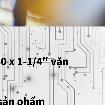
0 x 1-1/4″ vặn
 sản phẩm