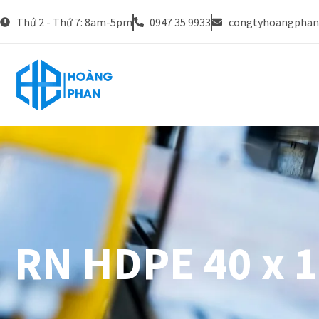
Thứ 2 - Thứ 7: 8am-5pm
0947 35 9933
congtyhoangpha
RN HDPE 40 x 1