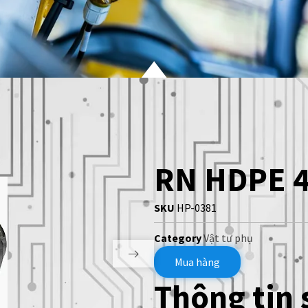
RN HDPE 4
SKU
HP-0381
Category
Vật tư phụ
Mua hàng
Thông tin