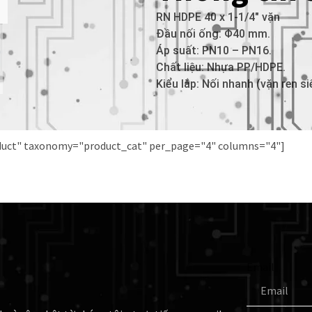
RN HDPE 40 x 1-1/4″ vặn
Đầu nối ống: Φ40 mm.
Áp suất: PN10 – PN16.
Chất liệu: Nhựa PP/HDPE.
Kiểu lắp: Nối nhanh (vặn ren si
oduct" taxonomy="product_cat" per_page="4" columns="4"]
Email