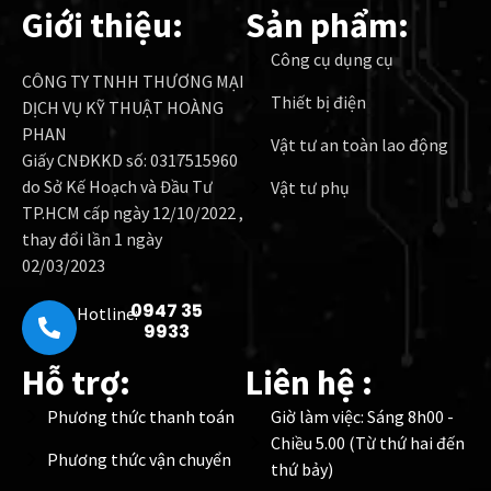
Giới thiệu:
Sản phẩm:
Công cụ dụng cụ
CÔNG TY TNHH THƯƠNG MẠI
Thiết bị điện
DỊCH VỤ KỸ THUẬT HOÀNG
PHAN
Vật tư an toàn lao động
Giấy CNĐKKD số: 0317515960
do Sở Kế Hoạch và Đầu Tư
Vật tư phụ
TP.HCM cấp ngày 12/10/2022 ,
thay đổi lần 1 ngày
02/03/2023
0947 35
Hotline:
9933
Hỗ trợ:
Liên hệ :
Phương thức thanh toán
Giờ làm việc: Sáng 8h00 -
Chiều 5.00 (Từ thứ hai đến
Phương thức vận chuyển
thứ bảy)