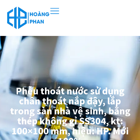
Phễu thoát nước sử dụng
chân thoát nắp đậy, lắp
trong sàn nhà vệ sinh, bằng
thép không gỉ SS304, kt:
100×100 mm, hiệu: HP. Mới