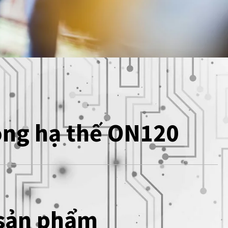
ồng hạ thế ON120
 sản phẩm