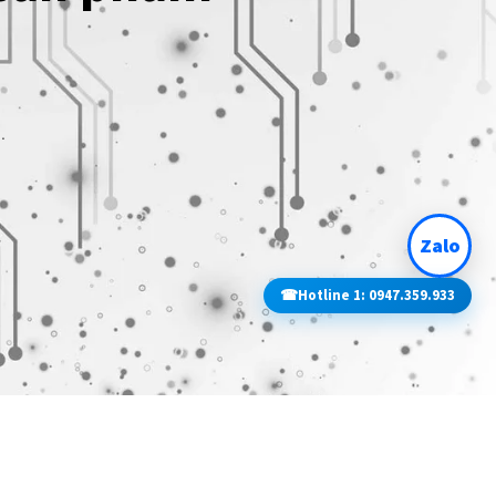
.
Zalo
☎
Hotline 1: 0947.359.933