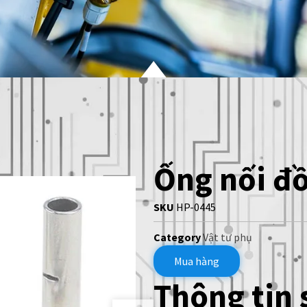
Ống nối đ
SKU
HP-0445
Category
Vật tư phụ
Mua hàng
Thông tin