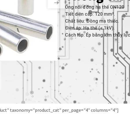
Ống nối đồng hạ thế ON120
Tiết diện cáp: 120 mm².
Chất liệu: Đồng mạ thiếc.
Điện áp: Hạ thế (< 1kV).
Cách lắp: Ép bằng kìm thủy lực
oduct" taxonomy="product_cat" per_page="4" columns="4"]