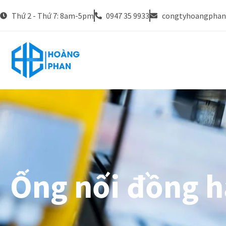
Thứ 2 - Thứ 7: 8am-5pm
0947 35 9933
congtyhoangpha
Ống nối đồng 