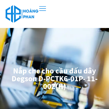
Nắp che cho cầu đấu dây
Degson D-PCTK6-01P- 11-
00Z(H)