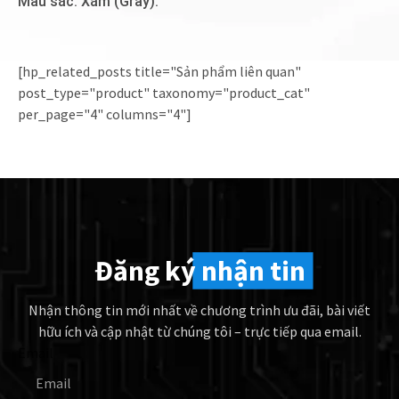
Màu sắc: Xám (Gray).
[hp_related_posts title="Sản phẩm liên quan"
post_type="product" taxonomy="product_cat"
per_page="4" columns="4"]
Đăng ký
nhận tin
Nhận thông tin mới nhất về chương trình ưu đãi, bài viết
hữu ích và cập nhật từ chúng tôi – trực tiếp qua email.
Email