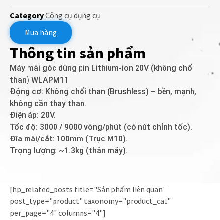
Category
Công cụ dụng cụ
Mua hàng
Thông tin sản phẩm
Máy mài góc dùng pin Lithium-ion 20V (không chổi
than) WLAPM11
Động cơ: Không chổi than (Brushless) – bền, mạnh,
không cần thay than.
Điện áp: 20V.
Tốc độ: 3000 / 9000 vòng/phút (có nút chỉnh tốc).
Đĩa mài/cắt: 100mm (Trục M10).
Trọng lượng: ~1.3kg (thân máy).
[hp_related_posts title="Sản phẩm liên quan"
post_type="product" taxonomy="product_cat"
per_page="4" columns="4"]