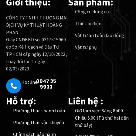
Giới thiệu:
Sản phẩm:
Công cụ dụng cụ
CÔNG TY TNHH THƯƠNG MẠI
Thiết bị điện
DỊCH VỤ KỸ THUẬT HOÀNG
PHAN
Vật tư an toàn lao động
Giấy CNĐKKD số: 0317515960
do Sở Kế Hoạch và Đầu Tư
Vật tư phụ
TP.HCM cấp ngày 12/10/2022 ,
thay đổi lần 1 ngày
02/03/2023
0947 35
Hotline:
9933
Hỗ trợ:
Liên hệ :
Phương thức thanh toán
Giờ làm việc: Sáng 8h00 -
Chiều 5.00 (Từ thứ hai đến
Phương thức vận chuyển
thứ bảy)
Chính sách bảo hành