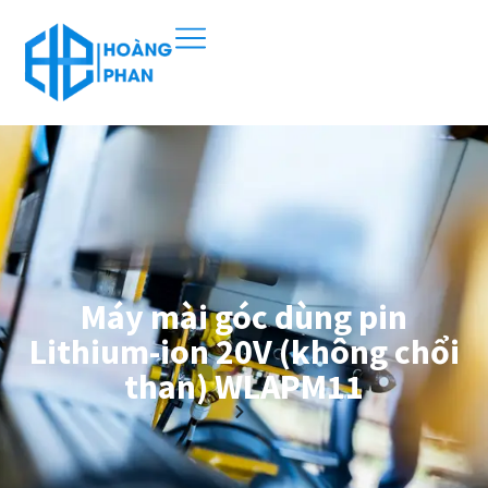
Máy mài góc dùng pin
Lithium-ion 20V (không chổi
than) WLAPM11