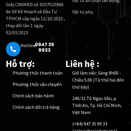
Vật tư an toàn lao động
Giấy CNĐKKD số: 0317515960
do Sở Kế Hoạch và Đầu Tư
Vật tư phụ
TP.HCM cấp ngày 12/10/2022 ,
thay đổi lần 1 ngày
02/03/2023
0947 35
Hotline:
9933
Hỗ trợ:
Liên hệ :
Phương thức thanh toán
Giờ làm việc: Sáng 8h00 -
Chiều 5.00 (Từ thứ hai đến
Phương thức vận chuyển
thứ bảy)
Chính sách bảo hành
240/31 Tô Ngọc Vân, p.
Thới An, Tp. Hồ Chí Minh,
Chính sách đổi trả hàng
Việt Nam
(+84) 947 35 99 33
(zalo/viber/whatsapp)