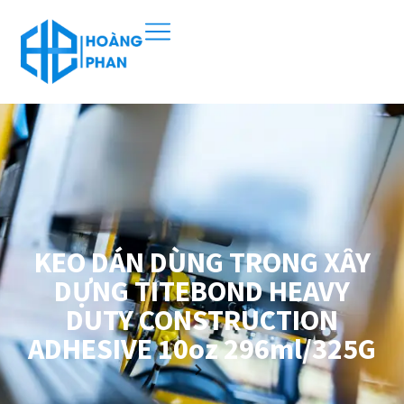
KEO DÁN DÙNG TRONG XÂY
DỰNG TITEBOND HEAVY
DUTY CONSTRUCTION
ADHESIVE 10oz 296ml/325G