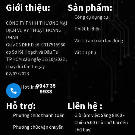
Giới thiệu:
Sản phẩm:
Công cụ dụng cụ
CÔNG TY TNHH THƯƠNG MẠI
Thiết bị điện
DỊCH VỤ KỸ THUẬT HOÀNG
PHAN
Vật tư an toàn lao động
Giấy CNĐKKD số: 0317515960
do Sở Kế Hoạch và Đầu Tư
Vật tư phụ
TP.HCM cấp ngày 12/10/2022 ,
thay đổi lần 1 ngày
02/03/2023
0947 35
Hotline:
9933
Hỗ trợ:
Liên hệ :
Phương thức thanh toán
Giờ làm việc: Sáng 8h00 -
Chiều 5.00 (Từ thứ hai đến
Phương thức vận chuyển
thứ bảy)