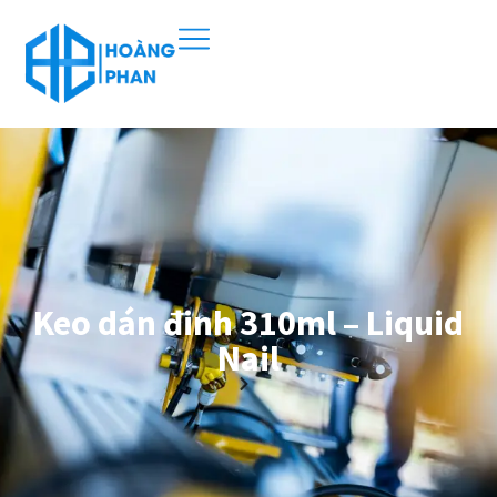
Keo dán đinh 310ml – Liquid
Nail