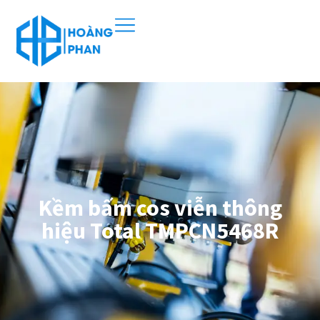
Kềm bấm cos viễn thông
hiệu Total TMPCN5468R