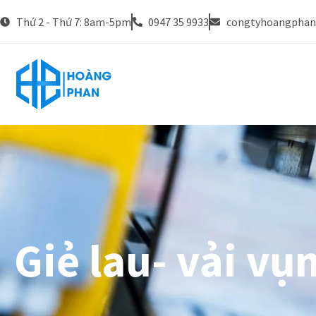
Thứ 2 - Thứ 7: 8am-5pm
0947 35 9933
congtyhoangpha
Giẻ lau- vải v