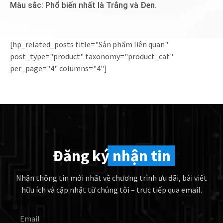
Màu sắc: Phổ biến nhất là Trắng và Đen.
[hp_related_posts title="Sản phẩm liên quan"
post_type="product" taxonomy="product_cat"
per_page="4" columns="4"]
Đăng ký
nhận tin
Nhận thông tin mới nhất về chương trình ưu đãi, bài viết
hữu ích và cập nhật từ chúng tôi – trực tiếp qua email.
Email