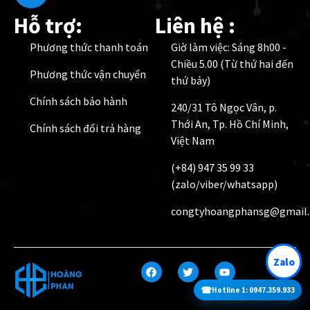
Hỗ trợ:
Liên hệ :
Phương thức thanh toán
Giờ làm việc: Sáng 8h00 -
Chiều 5.00 (Từ thứ hai đến
Phương thức vận chuyển
thứ bảy)
Chính sách bảo hành
240/31 Tô Ngọc Vân, p.
Thới An, Tp. Hồ Chí Minh,
Chính sách đổi trả hàng
Việt Nam
(+84) 947 35 99 33
(zalo/viber/whatsapp)
congtyhoangphansg@gmail
Zalo
☎
Hotline 1: 0947.359.933