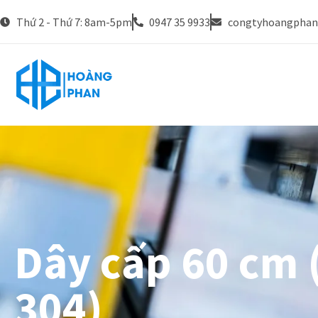
Thứ 2 - Thứ 7: 8am-5pm
0947 35 9933
congtyhoangpha
Dây cấp 60 cm 
304)