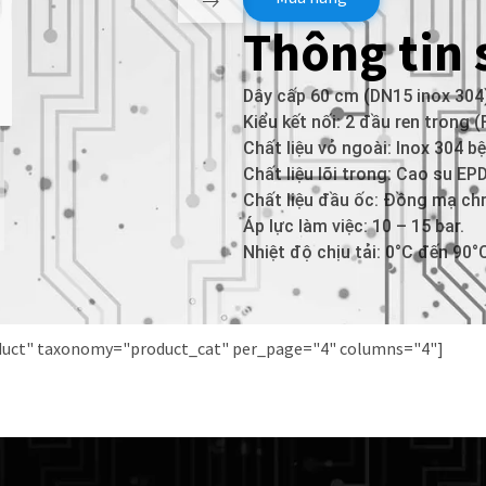
Thông tin
Dây cấp 60 cm (DN15 inox 304
Kiểu kết nối: 2 đầu ren trong (F
Chất liệu vỏ ngoài: Inox 304 bệ
Chất liệu lõi trong: Cao su EPD
Chất liệu đầu ốc: Đồng mạ ch
Áp lực làm việc: 10 – 15 bar.
Nhiệt độ chịu tải: 0°C đến 90°
oduct" taxonomy="product_cat" per_page="4" columns="4"]