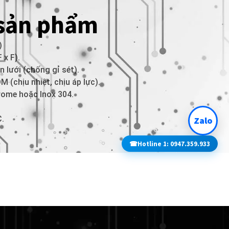
 sản phẩm
)
 x F).
n lưới (chống gỉ sét).
M (chịu nhiệt, chịu áp lực).
rome hoặc Inox 304.
C.
Zalo
☎
Hotline 1: 0947.359.933