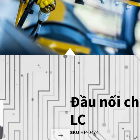
Đầu nối ch
LC
SKU
HP-0474