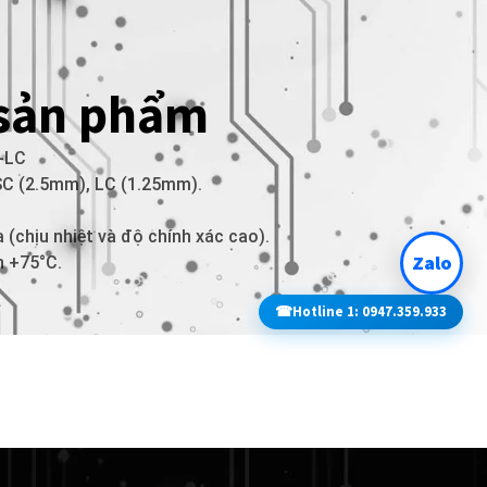
 sản phẩm
-LC
 SC (2.5mm), LC (1.25mm).
 (chịu nhiệt và độ chính xác cao).
Zalo
n +75°C.
☎
Hotline 1: 0947.359.933