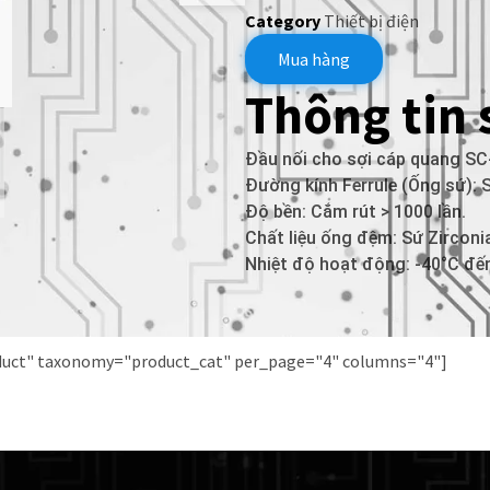
Category
Thiết bị điện
Mua hàng
Thông tin
Đầu nối cho sợi cáp quang SC
Đường kính Ferrule (Ống sứ):
Độ bền: Cắm rút > 1000 lần.
Chất liệu ống đệm: Sứ Zirconia
Nhiệt độ hoạt động: -40°C đế
oduct" taxonomy="product_cat" per_page="4" columns="4"]