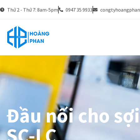
Thứ 2 - Thứ 7: 8am-5pm
0947 35 9933
congtyhoangpha
Đầu nối cho sợ
SC-LC