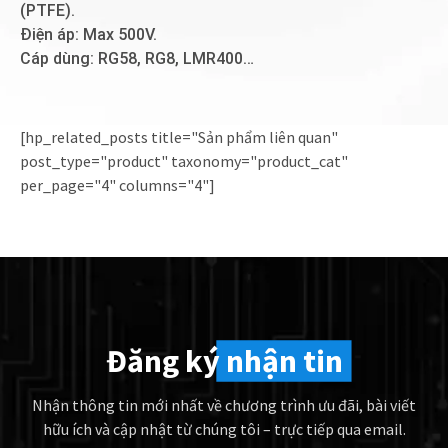
(PTFE).
Điện áp: Max 500V.
Cáp dùng: RG58, RG8, LMR400…
[hp_related_posts title="Sản phẩm liên quan"
post_type="product" taxonomy="product_cat"
per_page="4" columns="4"]
Đăng ký
nhận tin
Nhận thông tin mới nhất về chương trình ưu đãi, bài viết
hữu ích và cập nhật từ chúng tôi – trực tiếp qua email.