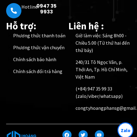
0947 35
Hotline:
9933
Hỗ trợ:
Liên hệ :
Phương thức thanh toán
Giờ làm việc: Sáng 8h00 -
Chiều 5.00 (Từ thứ hai đến
Phương thức vận chuyển
thứ bảy)
Chính sách bảo hành
240/31 Tô Ngọc Vân, p.
Thới An, Tp. Hồ Chí Minh,
Chính sách đổi trả hàng
Việt Nam
(+84) 947 35 99 33
(zalo/viber/whatsapp)
congtyhoangphansg@gmail
Zalo