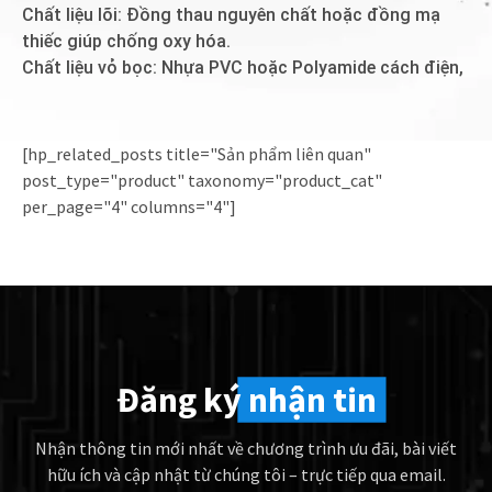
Chất liệu lõi: Đồng thau nguyên chất hoặc đồng mạ
thiếc giúp chống oxy hóa.
Chất liệu vỏ bọc: Nhựa PVC hoặc Polyamide cách điện,
[hp_related_posts title="Sản phẩm liên quan"
post_type="product" taxonomy="product_cat"
per_page="4" columns="4"]
Đăng ký
nhận tin
Nhận thông tin mới nhất về chương trình ưu đãi, bài viết
hữu ích và cập nhật từ chúng tôi – trực tiếp qua email.