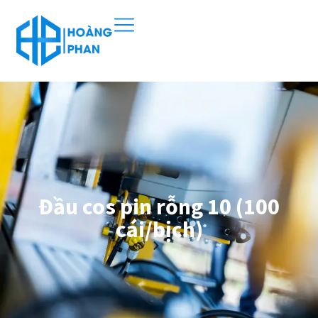
Đầu cos pin rỗng 10 (100
cái/bịch)