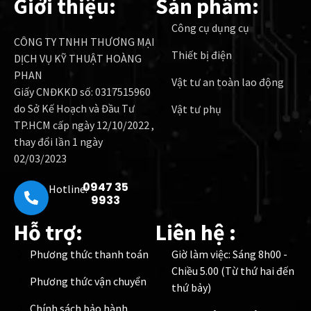
Giới thiệu:
Sản phẩm:
Công cụ dụng cụ
CÔNG TY TNHH THƯƠNG MẠI
Thiết bị điện
DỊCH VỤ KỸ THUẬT HOÀNG
PHAN
Vật tư an toàn lao động
Giấy CNĐKKD số: 0317515960
do Sở Kế Hoạch và Đầu Tư
Vật tư phụ
TP.HCM cấp ngày 12/10/2022 ,
thay đổi lần 1 ngày
02/03/2023
0947 35
Hotline:
9933
Hỗ trợ:
Liên hệ :
Phương thức thanh toán
Giờ làm việc: Sáng 8h00 -
Chiều 5.00 (Từ thứ hai đến
Phương thức vận chuyển
thứ bảy)
Chính sách bảo hành