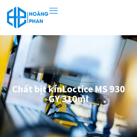
Chất bịt kínLoctice MS 930
GY 310ml