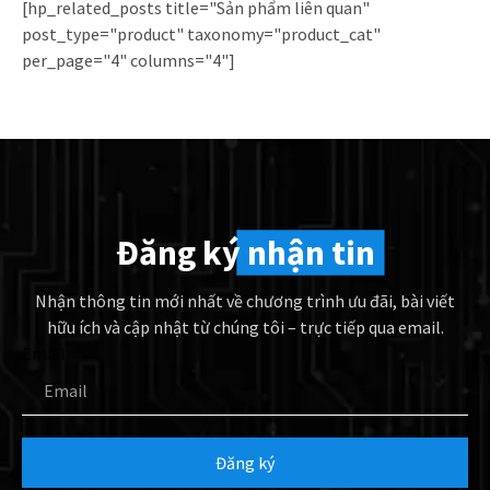
[hp_related_posts title="Sản phẩm liên quan"
post_type="product" taxonomy="product_cat"
per_page="4" columns="4"]
Đăng ký
nhận tin
Nhận thông tin mới nhất về chương trình ưu đãi, bài viết
hữu ích và cập nhật từ chúng tôi – trực tiếp qua email.
Email
Đăng ký