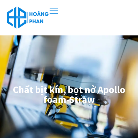
Chất bịt kín, bọt nở Apollo
foam-Straw