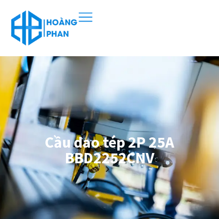
Cầu dao tép 2P 25A
BBD2252CNV