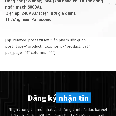
Dòng cắt (độ nhạy): 6kA (khả năng chịu được dòng
ngắn mạch 6000A).
Điện áp: 240V AC (điện lưới gia đình).
Thương hiệu: Panasonic.
[hp_related_posts title="Sản phẩm liên quan"
post_type="product" taxonomy="product_cat"
per_page="4" columns="4"]
Đăng ký
nhận tin
Nhận thông tin mới nhất về chương trình ưu đãi, bài viết
hữu ích và cập nhật từ chúng tôi – trực tiếp qua email.