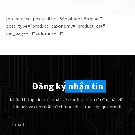
[hp_related_posts title="Sản phẩm liên quan"
post_type="product" taxonomy="product_cat"
per_page="4" columns="4"]
Đăng ký
nhận tin
Nhận thông tin mới nhất về chương trình ưu đãi, bài viết
hữu ích và cập nhật từ chúng tôi – trực tiếp qua email.
Email