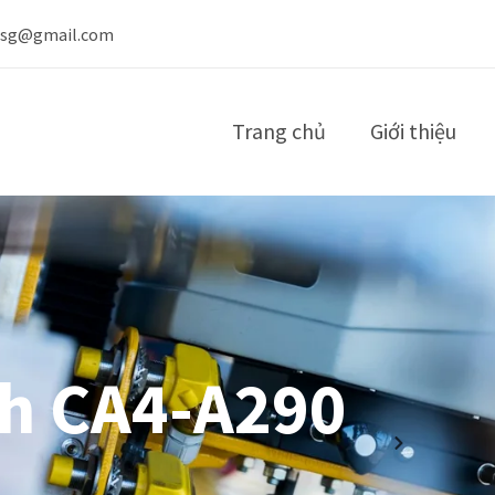
nsg@gmail.com
Trang chủ
Giới thiệu
h CA4-A290