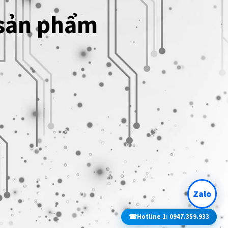
 sản phẩm
Zalo
☎
Hotline 1: 0947.359.933