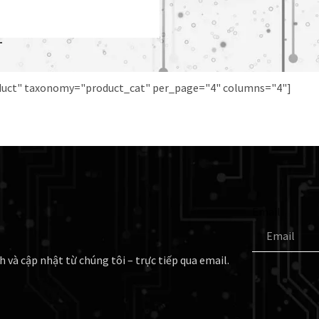
oduct" taxonomy="product_cat" per_page="4" columns="4"]
Email
h và cập nhật từ chúng tôi – trực tiếp qua email.