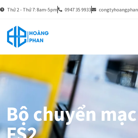
Thứ 2 - Thứ 7: 8am-5pm
0947 35 9933
congtyhoangpha
Bộ chuyển mạc
FS2