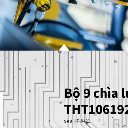
Bộ 9 chìa l
THT10619
SKU
HP-0421