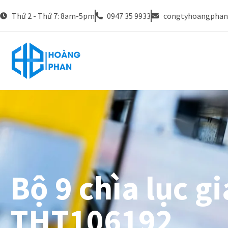
Thứ 2 - Thứ 7: 8am-5pm
0947 35 9933
congtyhoangpha
Bộ 9 chìa lục gi
THT106192