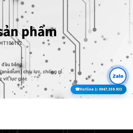
 sản phẩm
 THT106192
, đầu bằng.
Vanadium) chịu lực, chống gỉ.
Zalo
 vít lục giác
☎
Hotline 1: 0947.359.933