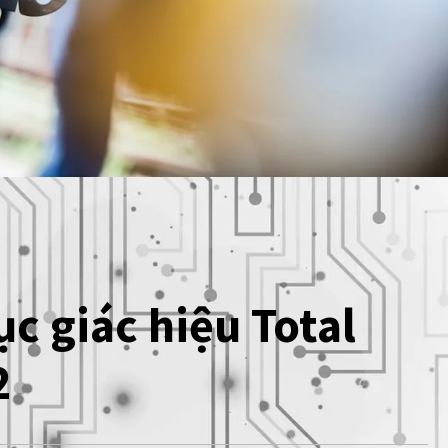
ục giác hiệu Total
2