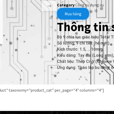
Category
Công cụ dụng cụ
Mua hàng
Thông tin
Bộ 9 chìa lục giác hiệu Total
Số lượng: 9 chi tiết (hệ mét).
Kích thước: 1.5, … 10mm.
Kiểu dáng: Tay dài (Long arm)
Chất liệu: Thép Cr-V (Chrome 
Ứng dụng: Tháo lắp bu lông, ốc
oduct" taxonomy="product_cat" per_page="4" columns="4"]