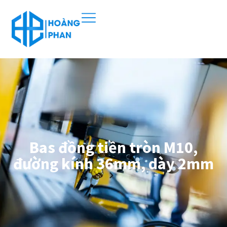
Bas đồng tiền tròn M10,
đường kính 36mm, dày 2mm