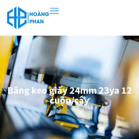
Băng keo giấy 24mm 23ya 12
cuộn/cây