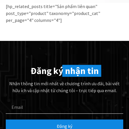
[hp_related_posts title="Sản phẩm liên quan"
post_type="product" taxonomy="product_cat"
per_page="4" columns="4"]
Đăng ký
nhận tin
Nhận thông tin mới nhất về chương trình ưu đãi, bài viết
hữu ích và cập nhật từ chúng tôi – trực tiếp qua email.
Email
Đăng ký